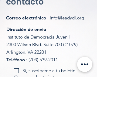
contacto
Correo electrónico
:
info@leadydi.org
Dirección de envio
:
Instituto de Democracia Juvenil
2300 Wilson Blvd. Suite 700 (#1079)
Arlington, VA 22201
Teléfono
:
(703) 539-2011
Sí, suscríbeme a tu boletín.
Correo electrónico
Entregar
​YDI is a federally recognized 501(c)(3)
nonprofit organization. All donations are
tax-deductible as permitted by law.
​EIN:
33-3677229