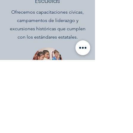
Escuelas
Ofrecemos capacitaciones cívicas,
campamentos de liderazgo y
excursiones históricas que cumplen
con los estándares estatales.
Iglesias
Colaboramos con líderes religiosos
para ofrecer programas de liderazgo,
educación y compromiso basados en
valores.