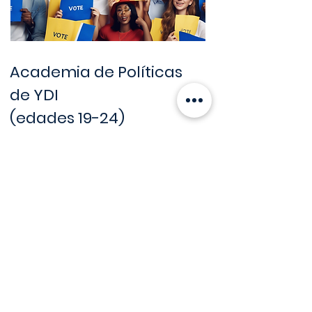
Academia de Políticas
de YDI
(edades 19-24)
A través de esta beca estacional,
los adultos jóvenes exploran las
políticas públicas, la organización
cívica y el liderazgo, participando
en talleres, aprendizaje entre pares
y proyectos del mundo real que
los preparan para juntas
comunitarias o servicio público.