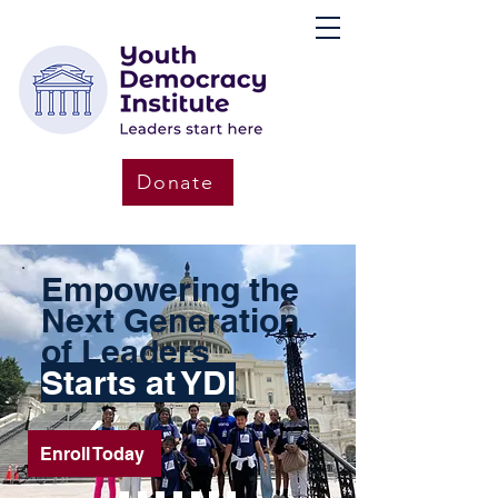
Donate
Empowering the
Next Generation
of Leaders
Starts at YDI
Enroll Today