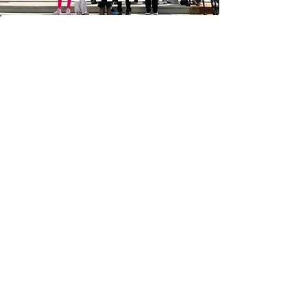
Acerca de YDI
El Instituto de Democracia
Juvenil (YDI) es un
programa de liderazgo
cívico no partidista para
jóvenes de 10 a 24 años. A
través de campamentos,
academias y becas,
preparamos a la próxima
generación para liderar el
cambio en sus escuelas y
comunidades.