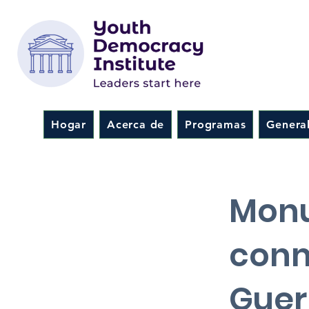
Hogar
Acerca de
Programas
Genera
< Back
Mon
conm
Guer