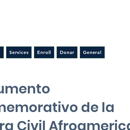
l
Services
Enroll
Donar
General
umento
emorativo de la
ra Civil Afroameri