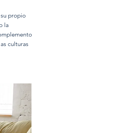
a su propio
o la
 complemento
as culturas