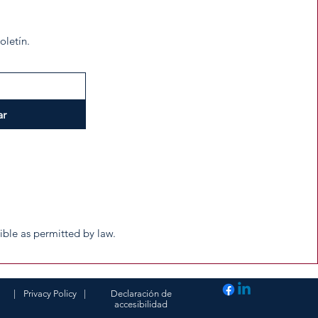
oletín.
ar
tible as permitted by law.
|
Privacy Policy
|
Declaración de
accesibilidad