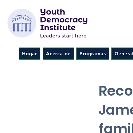
Hogar
Acerca de
Programas
Genera
< Back
Recor
Jame
fami