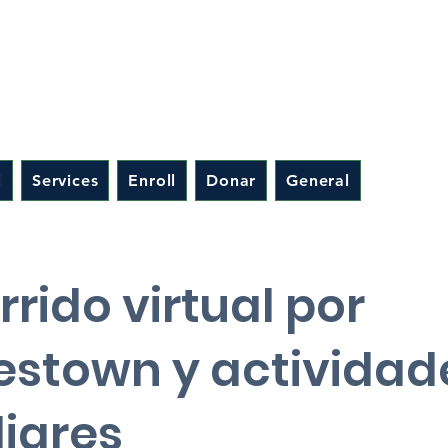
l
Services
Enroll
Donar
General
rido virtual por
stown y actividad
liares