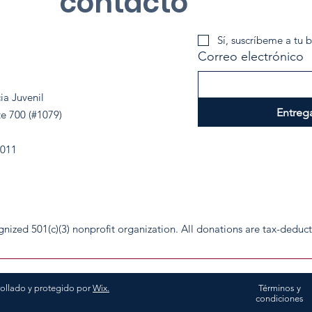
contacto
Sí, suscríbeme a tu b
Correo electrónico
ia Juvenil
Entreg
te 700 (#1079)
2011
cognized 501(c)(3) nonprofit organization. All donations are tax-deduc
rollado y protegido por
Wix.
Términos y
condiciones