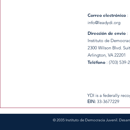
Correo electrónico
:
info@leadydi.org
Dirección de envio
:
Instituto de Democrac
2300 Wilson Blvd. Sui
Arlington, VA 22201
Teléfono
: (703) 539-
​YDI is a federally re
​EIN:
33-3677229
© 2035 Instituto de Democracia Juvenil. Desar