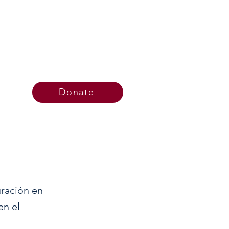
Donate
uración en
en el