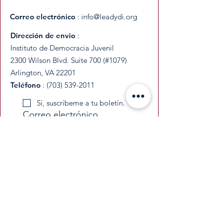
Correo electrónico
:
info@leadydi.org
Dirección de envio
:
Instituto de Democracia Juvenil
2300 Wilson Blvd. Suite 700 (#1079)
Arlington, VA 22201
Teléfono
:
(703) 539-2011
Sí, suscríbeme a tu boletín.
Correo electrónico
Entregar
​YDI is a federally recognized 501(c)(3)
nonprofit organization. All donations are
tax-deductible as permitted by law.
​EIN:
33-3677229